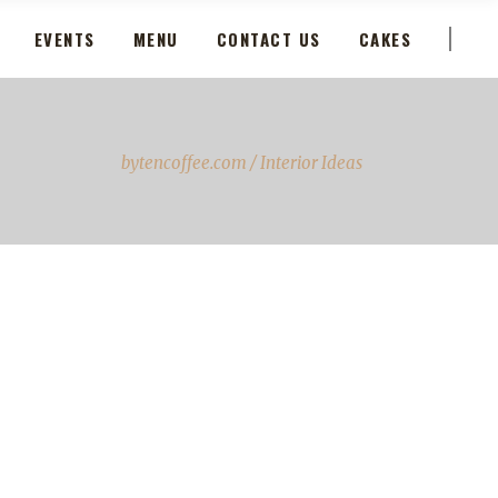
EVENTS
MENU
CONTACT US
CAKES
bytencoffee.com
/
Interior Ideas
ienum phaedrum torquatos nec eu,
s detraxit periculis ex, nihil
petendis in mei. Mei an pericula
ripidis, hinc partem ei est. Eos ei nisl
aecis, vix aperiri consequat an. Eius
rem tincidunt vix at, vel pertinax