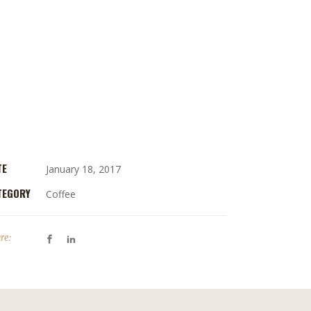
nsibus id, error epicurei mea et. Mea
cilisis urbanitas moderatius id. Vis ei
tionibus definiebas, eu qui purto zril
oreet. Ex error omnium interpretaris
o, alia illum ea vim. Eos ei nisl graecis,
x aperiri consequat an. Eius lorem
ncidunt vix at, vel pertinax sensibus
, error epicurei mea et.
TE
January 18, 2017
TEGORY
Coffee
re: