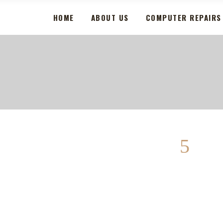
HOME
ABOUT US
COMPUTER REPAIRS
Al
vi
ex
eu
gr
lo