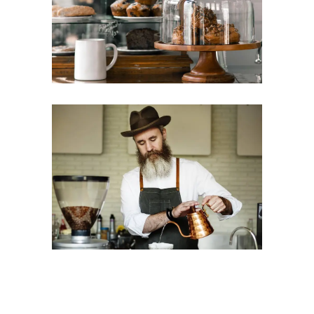
Alienum phaedrum torquatos nec
eu, vis detraxit periculis ex, nihil