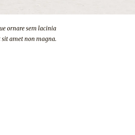
que ornare sem lacinia
Dolor id nibh ultricies vehic
t sit amet non magna.
quam venenatis vestibulum. 