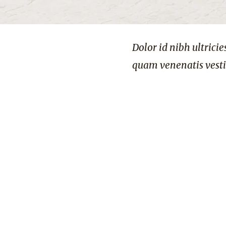
ellentesque ornare sem lacinia
Dolor id nibh ultrici
 blandit sit amet non magna.
quam venenatis vesti