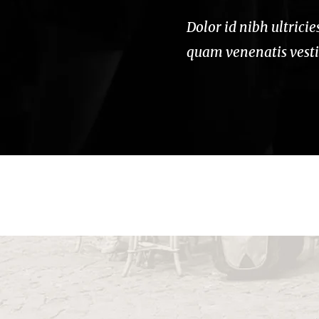
ellentesque ornare sem lacinia
Dolor id nibh ultrici
 blandit sit amet non magna.
quam venenatis vesti