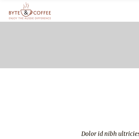
ellentesque ornare sem lacinia
Dolor id nibh ultrici