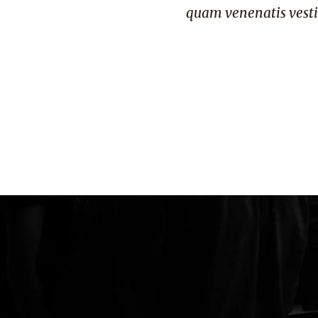
 blandit sit amet non magna.
quam venenatis vesti