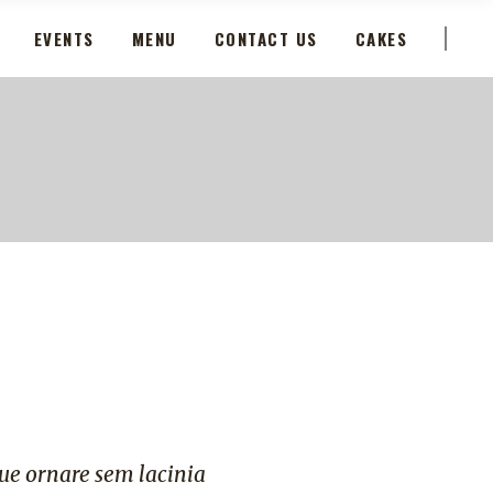
EVENTS
MENU
CONTACT US
CAKES
que ornare sem lacinia
Dolor id nibh ultricies vehic