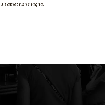
t sit amet non magna.
quam venenatis vestibulum. 