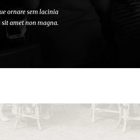
que ornare sem lacinia
Dolor id nibh ultricies vehic
t sit amet non magna.
quam venenatis vestibulum. 